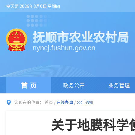
今天是 2026年8月6日 星期四
抚顺市农业农村局
nyncj.fushun.gov.cn
首页
政务公开
业务管理
您现在的位置：
首页
/
在线办事
/
公告通知
关于地膜科学