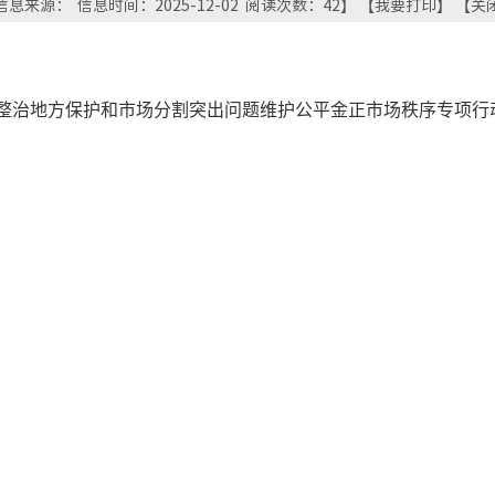
信息来源： 信息时间：2025-12-02 阅读次数：
42
】 【
我要打印
】 【
关
整治地方保护和市场分割突出问题维护公平金正市场秩序专项行