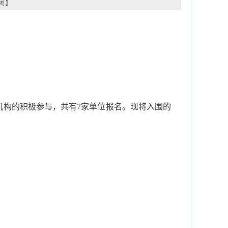
闭
】
机构的积极参与，
共有
7家
单位报名。现将入围的