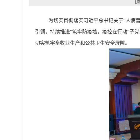
【信
为
切实
贯彻落实习近平总书记
关于
“
人病
引
领，
持续推进
“筑牢防疫墙，疫控
在行动
”子
切实筑牢畜牧业生产和公共卫生安全屏障
。