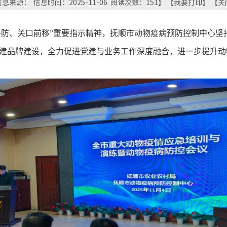
息来源： 信息时间：2025-11-06 阅读次数：
151
】 【
我要打印
】 【
关
兽防、关口前移
”重要
指示精神
，抚顺市动物疫病预防控制中心
坚
党建品牌建设
，
全力促进党建与业务工作深度融合，
进一步提升动