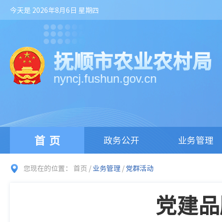
今天是 2026年8月6日 星期四
抚顺市农业农村局
nyncj.fushun.gov.cn
首页
政务公开
业务管理
您现在的位置：
首页
/
业务管理
/
党群活动
党建品