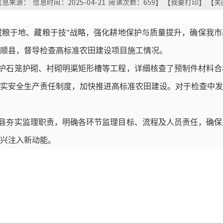
息来源： 信息时间：2025-04-21 阅读次数：
659
】 【
我要打印
】 【
关
藏粮于地、藏粮于技”战略，强化耕地保护与质量提升，确保我
顺县，督导检查高标准农田建设项目施工情况。
护石笼护砌、衬砌明渠矩形槽等工程，详细核查了预制件材料合
实安全生产责任制度，加快推进高标准农田建设。
对于检查中发
县夯实监理职责，明确各环节监理目标、流程及人员责任，确保
兴注入新动能
。